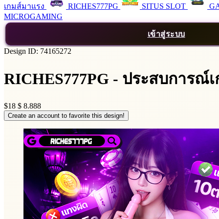
เกมส์มาแรง
RICHES777PG
SITUS SLOT
G
MICROGAMING
เข้าสู่ระบบ
Design ID: 74165272
RICHES777PG - ประสบการณ์เกมอ
$18
$ 8.888
Create an account to favorite this design!