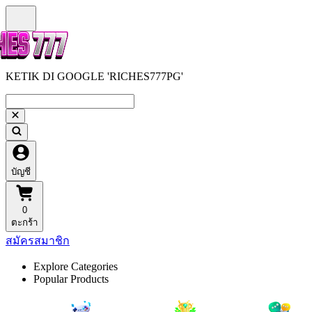
KETIK DI GOOGLE 'RICHES777PG'
บัญชี
0
ตะกร้า
สมัครสมาชิก
Explore Categories
Popular Products