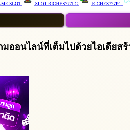
AME SLOT
SLOT RICHES777PG
RICHES777PG
อนไลน์ที่เต็มไปด้วยไอเดียสร้