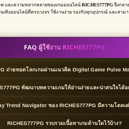
ยรภาพ และความหลากหลายของเกมออนไลน์
RICHES777PG
จึงกลาย
ันเทิงออนไลน์ที่ครบวงจร ใช้งานง่าย รองรับทุกอุปกรณ์ และสามา
FAQ ผู้ใช้งาน RICHES777PG
 ถ่ายทอดโลกเกมผ่านแนวคิด Digital Game Pulse Mat
ผ่านแนวคิด Digital Game Pulse Matrix ที่เชื่อมโยงเกมออนไลน์ เกมมือถ
S777PG พัฒนาบทความเกมให้อ่านง่ายและน่าสนใจได้อย
้วยกัน ทำให้บทความมีความทันสมัย อ่านเข้าใจง่าย และสะท้อนการเปลี่ยน
อที่สอดคล้องกับความสนใจของผู้เล่น จัดเรียงข้อมูลอย่างเป็นระบบ และใช้ภ
ay Trend Navigator ของ RICHES777PG มีความโดดเด
g, Esports Trend และ Digital Experience เพื่อให้บทความมีความลื่นไห
y Trend Navigator เพื่อวิเคราะห์การเปลี่ยนแปลงของรูปแบบการเล่น เทคโ
RICHES777PG รวบรวมเนื้อหาเกมด้านใดไว้บ้าง?
ารเกม ช่วยให้ผู้อ่านมองเห็นพัฒนาการของอุตสาหกรรมเกมได้ในมุมมองที่ก